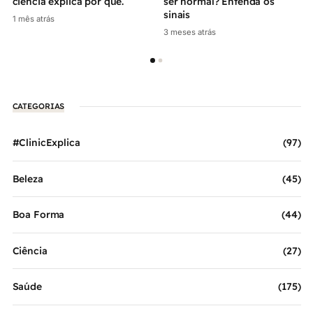
ciência explica por quê.
ser normal? Entenda os
sinais
1 mês atrás
3 meses atrás
CATEGORIAS
#ClinicExplica
(97)
Beleza
(45)
Boa Forma
(44)
Ciência
(27)
Saúde
(175)