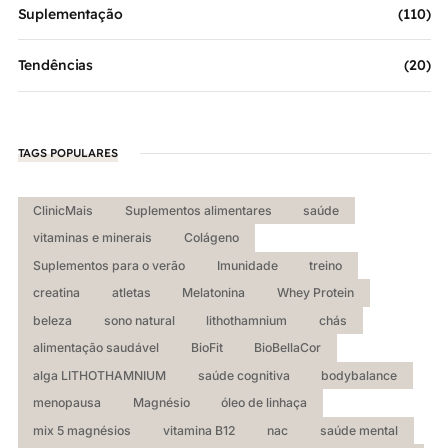
Suplementação
(110)
Tendências
(20)
TAGS POPULARES
ClinicMais
Suplementos alimentares
saúde
vitaminas e minerais
Colágeno
Suplementos para o verão
Imunidade
treino
creatina
atletas
Melatonina
Whey Protein
beleza
sono natural
lithothamnium
chás
alimentação saudável
BioFit
BioBellaCor
alga LITHOTHAMNIUM
saúde cognitiva
bodybalance
menopausa
Magnésio
óleo de linhaça
mix 5 magnésios
vitamina B12
nac
saúde mental