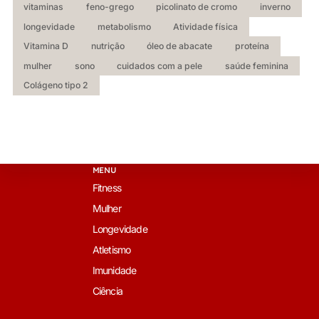
vitaminas
feno-grego
picolinato de cromo
inverno
longevidade
metabolismo
Atividade física
Vitamina D
nutrição
óleo de abacate
proteína
mulher
sono
cuidados com a pele
saúde feminina
Colágeno tipo 2
MENU
Fitness
Mulher
Longevidade
Atletismo
Imunidade
Ciência