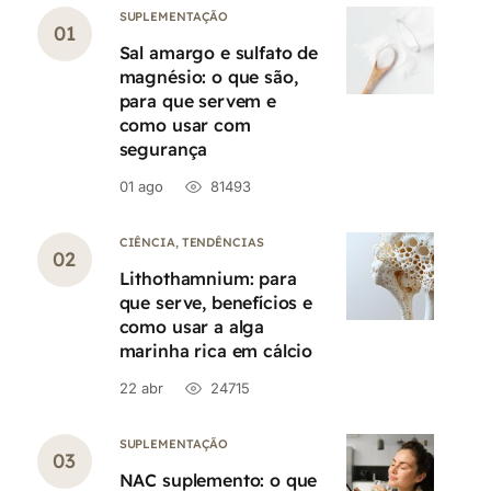
SUPLEMENTAÇÃO
Sal amargo e sulfato de
magnésio: o que são,
para que servem e
como usar com
segurança
01 ago
81493
CIÊNCIA
,
TENDÊNCIAS
Lithothamnium: para
que serve, benefícios e
como usar a alga
marinha rica em cálcio
22 abr
24715
SUPLEMENTAÇÃO
NAC suplemento: o que