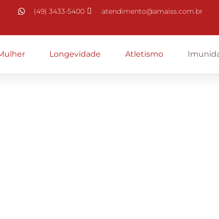
(49) 3433-5400
atendimento@amaiss.com.br
Mulher
Longevidade
Atletismo
Imunid