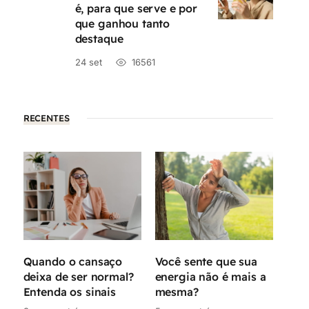
é, para que serve e por
que ganhou tanto
destaque
24 set
16561
RECENTES
Quando o cansaço
Você sente que sua
Idad
deixa de ser normal?
energia não é mais a
idad
Entenda os sinais
mesma?
qual
por 