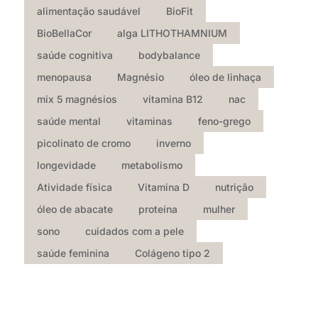
alimentação saudável
BioFit
BioBellaCor
alga LITHOTHAMNIUM
saúde cognitiva
bodybalance
menopausa
Magnésio
óleo de linhaça
mix 5 magnésios
vitamina B12
nac
saúde mental
vitaminas
feno-grego
picolinato de cromo
inverno
longevidade
metabolismo
Atividade física
Vitamina D
nutrição
óleo de abacate
proteína
mulher
sono
cuidados com a pele
saúde feminina
Colágeno tipo 2