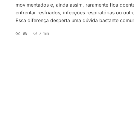
movimentados e, ainda assim, raramente fica doen
enfrentar resfriados, infecções respiratórias ou ou
Essa diferença desperta uma dúvida bastante comum: 
98
7 min