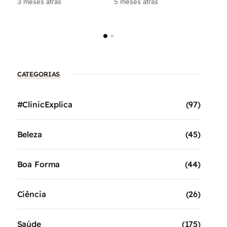
3 meses atrás
5 meses atrás
7 me
CATEGORIAS
#ClinicExplica
(97)
Beleza
(45)
Boa Forma
(44)
Ciência
(26)
Saúde
(175)