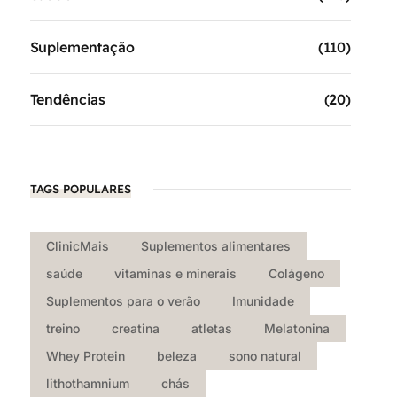
Suplementação
(110)
Tendências
(20)
TAGS POPULARES
ClinicMais
Suplementos alimentares
saúde
vitaminas e minerais
Colágeno
Suplementos para o verão
Imunidade
treino
creatina
atletas
Melatonina
Whey Protein
beleza
sono natural
lithothamnium
chás