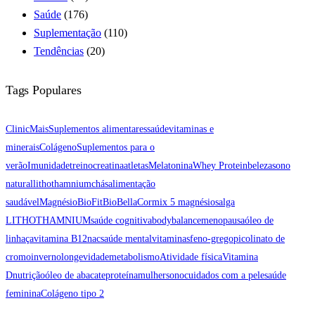
Saúde
(176)
Suplementação
(110)
Tendências
(20)
Tags Populares
ClinicMais
Suplementos alimentares
saúde
vitaminas e
minerais
Colágeno
Suplementos para o
verão
Imunidade
treino
creatina
atletas
Melatonina
Whey Protein
beleza
sono
natural
lithothamnium
chás
alimentação
saudável
Magnésio
BioFit
BioBellaCor
mix 5 magnésios
alga
LITHOTHAMNIUM
saúde cognitiva
bodybalance
menopausa
óleo de
linhaça
vitamina B12
nac
saúde mental
vitaminas
feno-grego
picolinato de
cromo
inverno
longevidade
metabolismo
Atividade física
Vitamina
D
nutrição
óleo de abacate
proteína
mulher
sono
cuidados com a pele
saúde
feminina
Colágeno tipo 2