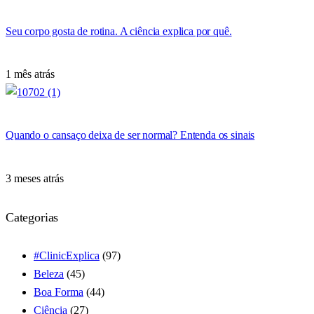
Seu corpo gosta de rotina. A ciência explica por quê.
1 mês atrás
Quando o cansaço deixa de ser normal? Entenda os sinais
3 meses atrás
Categorias
#ClinicExplica
(97)
Beleza
(45)
Boa Forma
(44)
Ciência
(27)