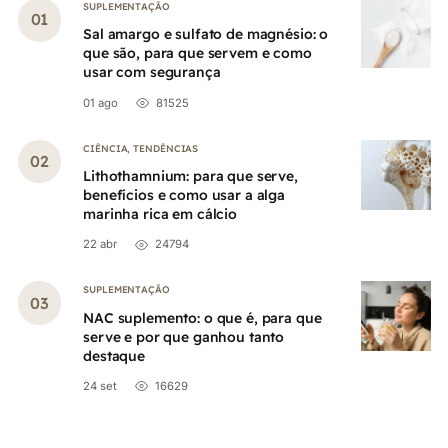
SUPLEMENTAÇÃO
Sal amargo e sulfato de magnésio: o
que são, para que servem e como
usar com segurança
01 ago
81525
CIÊNCIA
,
TENDÊNCIAS
Lithothamnium: para que serve,
benefícios e como usar a alga
marinha rica em cálcio
22 abr
24794
SUPLEMENTAÇÃO
NAC suplemento: o que é, para que
serve e por que ganhou tanto
destaque
24 set
16629