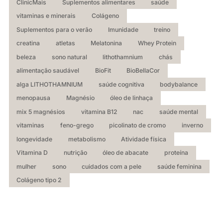
ClinicMais
Suplementos alimentares
saúde
vitaminas e minerais
Colágeno
Suplementos para o verão
Imunidade
treino
creatina
atletas
Melatonina
Whey Protein
beleza
sono natural
lithothamnium
chás
alimentação saudável
BioFit
BioBellaCor
alga LITHOTHAMNIUM
saúde cognitiva
bodybalance
menopausa
Magnésio
óleo de linhaça
mix 5 magnésios
vitamina B12
nac
saúde mental
vitaminas
feno-grego
picolinato de cromo
inverno
longevidade
metabolismo
Atividade física
Vitamina D
nutrição
óleo de abacate
proteína
mulher
sono
cuidados com a pele
saúde feminina
Colágeno tipo 2