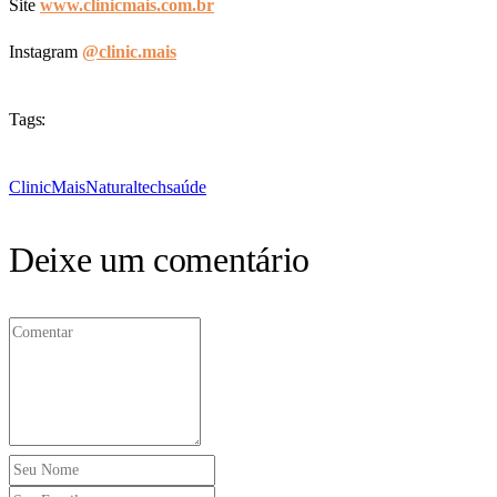
Site
www.clinicmais.com.br
Instagram
@clinic.mais
Tags:
ClinicMais
Naturaltech
saúde
Deixe um comentário