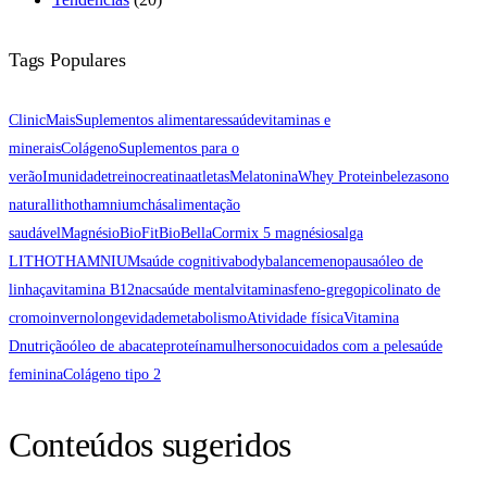
Tags Populares
ClinicMais
Suplementos alimentares
saúde
vitaminas e
minerais
Colágeno
Suplementos para o
verão
Imunidade
treino
creatina
atletas
Melatonina
Whey Protein
beleza
sono
natural
lithothamnium
chás
alimentação
saudável
Magnésio
BioFit
BioBellaCor
mix 5 magnésios
alga
LITHOTHAMNIUM
saúde cognitiva
bodybalance
menopausa
óleo de
linhaça
vitamina B12
nac
saúde mental
vitaminas
feno-grego
picolinato de
cromo
inverno
longevidade
metabolismo
Atividade física
Vitamina
D
nutrição
óleo de abacate
proteína
mulher
sono
cuidados com a pele
saúde
feminina
Colágeno tipo 2
Conteúdos sugeridos