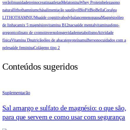
verão
Imunidade
treino
creatina
atletas
Melatonina
Whey Protein
beleza
sono
natural
lithothamnium
chás
alimentação saudável
BioFit
BioBellaCor
alga
LITHOTHAMNIUM
saúde cognitiva
bodybalance
menopausa
Magnésio
óleo
de linhaça
mix 5 magnésios
vitamina B12
nac
saúde mental
vitaminas
feno-
grego
picolinato de cromo
inverno
longevidade
metabolismo
Atividade
física
Vitamina D
nutrição
óleo de abacate
proteína
mulher
sono
cuidados com a
pele
saúde feminina
Colágeno tipo 2
Conteúdos sugeridos
Suplementação
Sal amargo e sulfato de magnésio: o que são,
para que servem e como usar com segurança