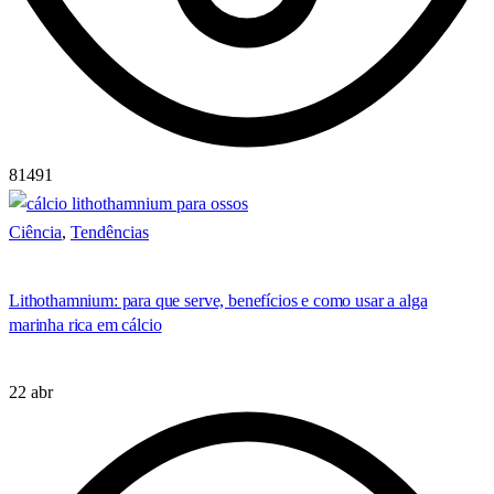
81491
Ciência
,
Tendências
Lithothamnium: para que serve, benefícios e como usar a alga
marinha rica em cálcio
22 abr