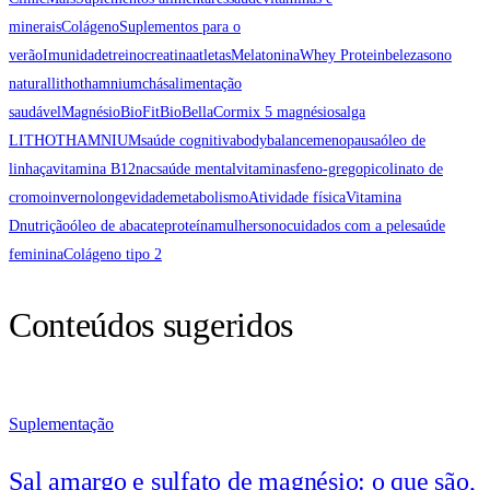
minerais
Colágeno
Suplementos para o
verão
Imunidade
treino
creatina
atletas
Melatonina
Whey Protein
beleza
sono
natural
lithothamnium
chás
alimentação
saudável
Magnésio
BioFit
BioBellaCor
mix 5 magnésios
alga
LITHOTHAMNIUM
saúde cognitiva
bodybalance
menopausa
óleo de
linhaça
vitamina B12
nac
saúde mental
vitaminas
feno-grego
picolinato de
cromo
inverno
longevidade
metabolismo
Atividade física
Vitamina
D
nutrição
óleo de abacate
proteína
mulher
sono
cuidados com a pele
saúde
feminina
Colágeno tipo 2
Conteúdos sugeridos
Suplementação
Sal amargo e sulfato de magnésio: o que são,