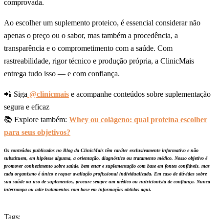
comprovada.
Ao escolher um suplemento proteico, é essencial considerar não
apenas o preço ou o sabor, mas também a procedência, a
transparência e o comprometimento com a saúde. Com
rastreabilidade, rigor técnico e produção própria, a ClinicMais
entrega tudo isso — e com confiança.
📲 Siga
@clinicmais
e acompanhe conteúdos sobre suplementação
segura e eficaz
📚 Explore também:
Whey ou colágeno: qual proteína escolher
para seus objetivos?
Os conteúdos publicados no Blog da ClinicMais têm caráter exclusivamente informativo e não
substituem, em hipótese alguma, a orientação, diagnóstico ou tratamento médico. Nosso objetivo é
promover conhecimento sobre saúde, bem-estar e suplementação com base em fontes confiáveis, mas
cada organismo é único e requer avaliação profissional individualizada. Em caso de dúvidas sobre
sua saúde ou uso de suplementos, procure sempre um médico ou nutricionista de confiança. Nunca
interrompa ou adie tratamentos com base em informações obtidas aqui.
Tags: