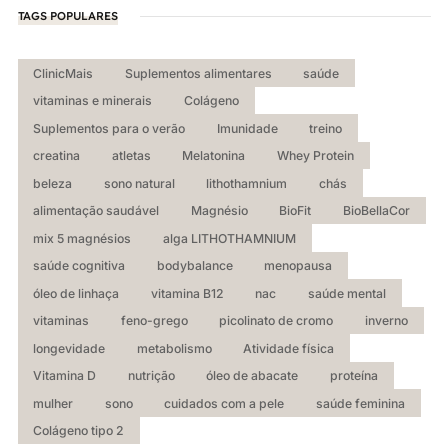
TAGS POPULARES
ClinicMais
Suplementos alimentares
saúde
vitaminas e minerais
Colágeno
Suplementos para o verão
Imunidade
treino
creatina
atletas
Melatonina
Whey Protein
beleza
sono natural
lithothamnium
chás
alimentação saudável
Magnésio
BioFit
BioBellaCor
mix 5 magnésios
alga LITHOTHAMNIUM
saúde cognitiva
bodybalance
menopausa
óleo de linhaça
vitamina B12
nac
saúde mental
vitaminas
feno-grego
picolinato de cromo
inverno
longevidade
metabolismo
Atividade física
Vitamina D
nutrição
óleo de abacate
proteína
mulher
sono
cuidados com a pele
saúde feminina
Colágeno tipo 2