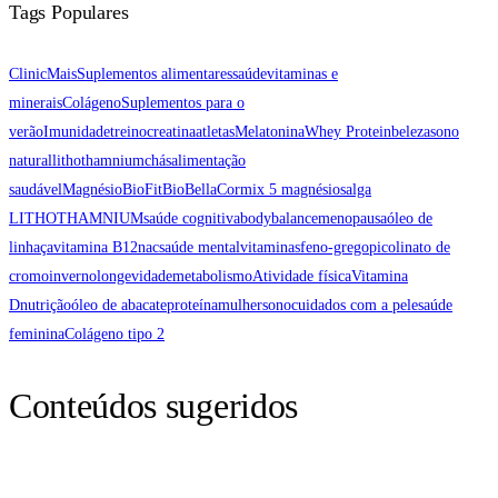
Tags Populares
ClinicMais
Suplementos alimentares
saúde
vitaminas e
minerais
Colágeno
Suplementos para o
verão
Imunidade
treino
creatina
atletas
Melatonina
Whey Protein
beleza
sono
natural
lithothamnium
chás
alimentação
saudável
Magnésio
BioFit
BioBellaCor
mix 5 magnésios
alga
LITHOTHAMNIUM
saúde cognitiva
bodybalance
menopausa
óleo de
linhaça
vitamina B12
nac
saúde mental
vitaminas
feno-grego
picolinato de
cromo
inverno
longevidade
metabolismo
Atividade física
Vitamina
D
nutrição
óleo de abacate
proteína
mulher
sono
cuidados com a pele
saúde
feminina
Colágeno tipo 2
Conteúdos sugeridos