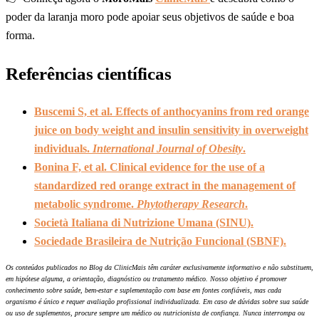
poder da laranja moro pode apoiar seus objetivos de saúde e boa
forma.
Referências científicas
Buscemi S, et al. Effects of anthocyanins from red orange
juice on body weight and insulin sensitivity in overweight
individuals.
International Journal of Obesity
.
Bonina F, et al. Clinical evidence for the use of a
standardized red orange extract in the management of
metabolic syndrome.
Phytotherapy Research
.
Società Italiana di Nutrizione Umana (SINU).
Sociedade Brasileira de Nutrição Funcional (SBNF).
Os conteúdos publicados no Blog da ClinicMais têm caráter exclusivamente informativo e não substituem,
em hipótese alguma, a orientação, diagnóstico ou tratamento médico. Nosso objetivo é promover
conhecimento sobre saúde, bem-estar e suplementação com base em fontes confiáveis, mas cada
organismo é único e requer avaliação profissional individualizada. Em caso de dúvidas sobre sua saúde
ou uso de suplementos, procure sempre um médico ou nutricionista de confiança. Nunca interrompa ou