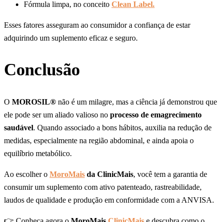
Fórmula limpa, no conceito
Clean Label
.
Esses fatores asseguram ao consumidor a confiança de estar
adquirindo um suplemento eficaz e seguro.
Conclusão
O
MOROSIL®
não é um milagre, mas a ciência já demonstrou que
ele pode ser um aliado valioso no
processo de emagrecimento
saudável
. Quando associado a bons hábitos, auxilia na redução de
medidas, especialmente na região abdominal, e ainda apoia o
equilíbrio metabólico.
Ao escolher o
MoroMais
da ClinicMais
, você tem a garantia de
consumir um suplemento com ativo patenteado, rastreabilidade,
laudos de qualidade e produção em conformidade com a ANVISA.
👉 Conheça agora o
MoroMais
ClinicMais
e descubra como o