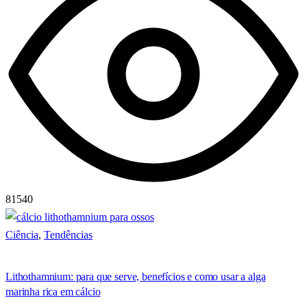
81540
Ciência
,
Tendências
Lithothamnium: para que serve, benefícios e como usar a alga
marinha rica em cálcio