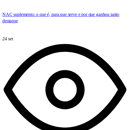
NAC suplemento: o que é, para que serve e por que ganhou tanto
destaque
24 set