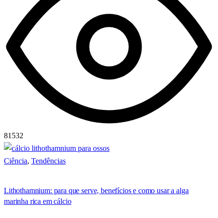
81532
Ciência
,
Tendências
Lithothamnium: para que serve, benefícios e como usar a alga
marinha rica em cálcio