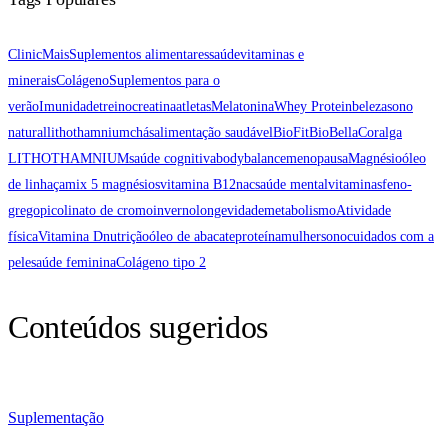
ClinicMais
Suplementos alimentares
saúde
vitaminas e
minerais
Colágeno
Suplementos para o
verão
Imunidade
treino
creatina
atletas
Melatonina
Whey Protein
beleza
sono
natural
lithothamnium
chás
alimentação saudável
BioFit
BioBellaCor
alga
LITHOTHAMNIUM
saúde cognitiva
bodybalance
menopausa
Magnésio
óleo
de linhaça
mix 5 magnésios
vitamina B12
nac
saúde mental
vitaminas
feno-
grego
picolinato de cromo
inverno
longevidade
metabolismo
Atividade
física
Vitamina D
nutrição
óleo de abacate
proteína
mulher
sono
cuidados com a
pele
saúde feminina
Colágeno tipo 2
Conteúdos sugeridos
Suplementação