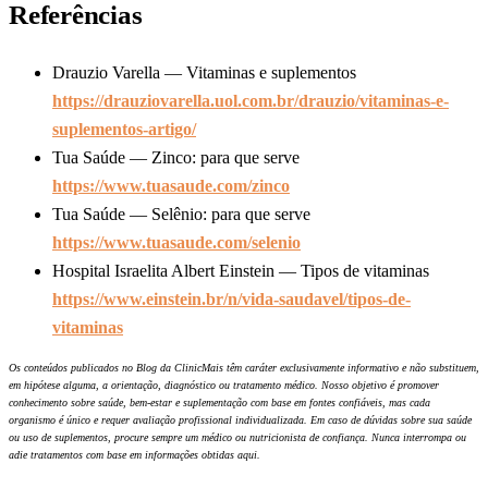
Referências
Drauzio Varella — Vitaminas e suplementos
https://drauziovarella.uol.com.br/drauzio/vitaminas-e-
suplementos-artigo/
Tua Saúde — Zinco: para que serve
https://www.tuasaude.com/zinco
Tua Saúde — Selênio: para que serve
https://www.tuasaude.com/selenio
Hospital Israelita Albert Einstein — Tipos de vitaminas
https://www.einstein.br/n/vida-saudavel/tipos-de-
vitaminas
Os conteúdos publicados no Blog da ClinicMais têm caráter exclusivamente informativo e não substituem,
em hipótese alguma, a orientação, diagnóstico ou tratamento médico. Nosso objetivo é promover
conhecimento sobre saúde, bem-estar e suplementação com base em fontes confiáveis, mas cada
organismo é único e requer avaliação profissional individualizada. Em caso de dúvidas sobre sua saúde
ou uso de suplementos, procure sempre um médico ou nutricionista de confiança. Nunca interrompa ou
adie tratamentos com base em informações obtidas aqui.