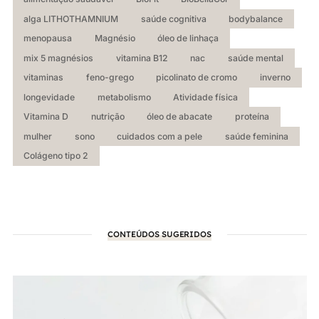
alga LITHOTHAMNIUM
saúde cognitiva
bodybalance
menopausa
Magnésio
óleo de linhaça
mix 5 magnésios
vitamina B12
nac
saúde mental
vitaminas
feno-grego
picolinato de cromo
inverno
longevidade
metabolismo
Atividade física
Vitamina D
nutrição
óleo de abacate
proteína
mulher
sono
cuidados com a pele
saúde feminina
Colágeno tipo 2
CONTEÚDOS SUGERIDOS