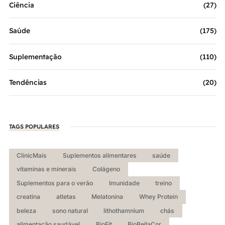
Ciência
(27)
Saúde
(175)
Suplementação
(110)
Tendências
(20)
TAGS POPULARES
ClinicMais
Suplementos alimentares
saúde
vitaminas e minerais
Colágeno
Suplementos para o verão
Imunidade
treino
creatina
atletas
Melatonina
Whey Protein
beleza
sono natural
lithothamnium
chás
alimentação saudável
BioFit
BioBellaCor