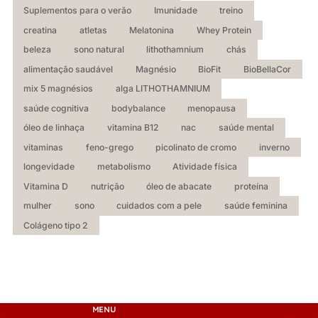
Suplementos para o verão
Imunidade
treino
creatina
atletas
Melatonina
Whey Protein
beleza
sono natural
lithothamnium
chás
alimentação saudável
Magnésio
BioFit
BioBellaCor
mix 5 magnésios
alga LITHOTHAMNIUM
saúde cognitiva
bodybalance
menopausa
óleo de linhaça
vitamina B12
nac
saúde mental
vitaminas
feno-grego
picolinato de cromo
inverno
longevidade
metabolismo
Atividade física
Vitamina D
nutrição
óleo de abacate
proteína
mulher
sono
cuidados com a pele
saúde feminina
Colágeno tipo 2
MENU