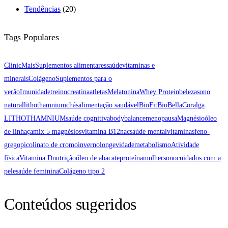
Tendências
(20)
Tags Populares
ClinicMais
Suplementos alimentares
saúde
vitaminas e
minerais
Colágeno
Suplementos para o
verão
Imunidade
treino
creatina
atletas
Melatonina
Whey Protein
beleza
sono
natural
lithothamnium
chás
alimentação saudável
BioFit
BioBellaCor
alga
LITHOTHAMNIUM
saúde cognitiva
bodybalance
menopausa
Magnésio
óleo
de linhaça
mix 5 magnésios
vitamina B12
nac
saúde mental
vitaminas
feno-
grego
picolinato de cromo
inverno
longevidade
metabolismo
Atividade
física
Vitamina D
nutrição
óleo de abacate
proteína
mulher
sono
cuidados com a
pele
saúde feminina
Colágeno tipo 2
Conteúdos sugeridos