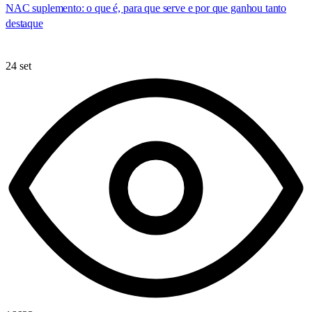
NAC suplemento: o que é, para que serve e por que ganhou tanto
destaque
24 set