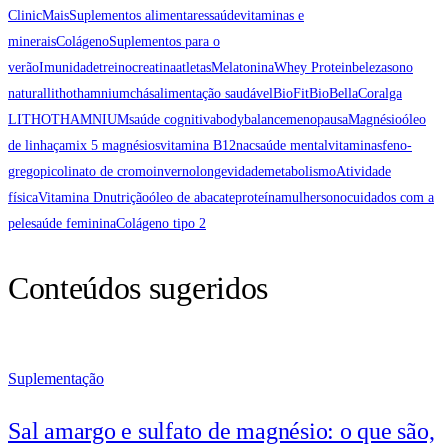
ClinicMais
Suplementos alimentares
saúde
vitaminas e
minerais
Colágeno
Suplementos para o
verão
Imunidade
treino
creatina
atletas
Melatonina
Whey Protein
beleza
sono
natural
lithothamnium
chás
alimentação saudável
BioFit
BioBellaCor
alga
LITHOTHAMNIUM
saúde cognitiva
bodybalance
menopausa
Magnésio
óleo
de linhaça
mix 5 magnésios
vitamina B12
nac
saúde mental
vitaminas
feno-
grego
picolinato de cromo
inverno
longevidade
metabolismo
Atividade
física
Vitamina D
nutrição
óleo de abacate
proteína
mulher
sono
cuidados com a
pele
saúde feminina
Colágeno tipo 2
Conteúdos sugeridos
Suplementação
Sal amargo e sulfato de magnésio: o que são,