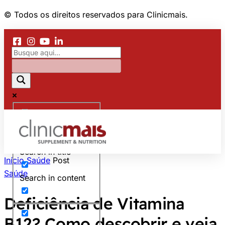
© Todos os direitos reservados para Clinicmais.
Exact matches only
Search in title
Início
Saúde
Post
Saúde
Search in content
Deficiência de Vitamina
B12? Como descobrir e veja