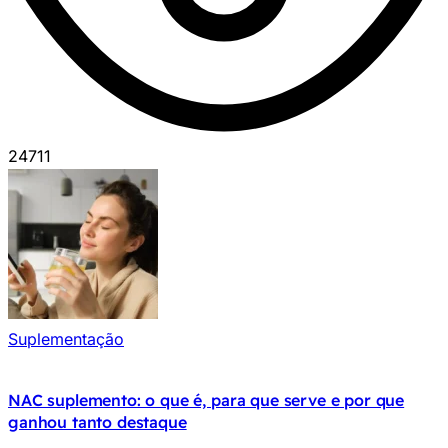
24711
Suplementação
NAC suplemento: o que é, para que serve e por que
ganhou tanto destaque