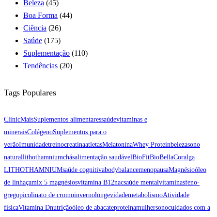
Beleza
(45)
Boa Forma
(44)
Ciência
(26)
Saúde
(175)
Suplementação
(110)
Tendências
(20)
Tags Populares
ClinicMais
Suplementos alimentares
saúde
vitaminas e
minerais
Colágeno
Suplementos para o
verão
Imunidade
treino
creatina
atletas
Melatonina
Whey Protein
beleza
sono
natural
lithothamnium
chás
alimentação saudável
BioFit
BioBellaCor
alga
LITHOTHAMNIUM
saúde cognitiva
bodybalance
menopausa
Magnésio
óleo
de linhaça
mix 5 magnésios
vitamina B12
nac
saúde mental
vitaminas
feno-
grego
picolinato de cromo
inverno
longevidade
metabolismo
Atividade
física
Vitamina D
nutrição
óleo de abacate
proteína
mulher
sono
cuidados com a