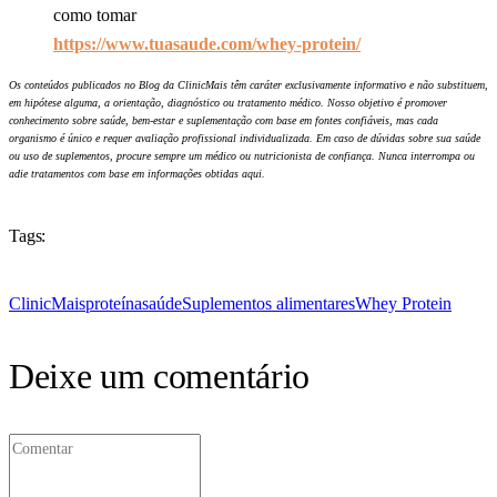
como tomar
https://www.tuasaude.com/whey-protein/
Os conteúdos publicados no Blog da ClinicMais têm caráter exclusivamente informativo e não substituem,
em hipótese alguma, a orientação, diagnóstico ou tratamento médico. Nosso objetivo é promover
conhecimento sobre saúde, bem-estar e suplementação com base em fontes confiáveis, mas cada
organismo é único e requer avaliação profissional individualizada. Em caso de dúvidas sobre sua saúde
ou uso de suplementos, procure sempre um médico ou nutricionista de confiança. Nunca interrompa ou
adie tratamentos com base em informações obtidas aqui.
Tags:
ClinicMais
proteína
saúde
Suplementos alimentares
Whey Protein
Deixe um comentário