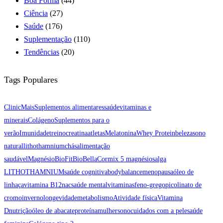
Boa Forma
(44)
Ciência
(27)
Saúde
(176)
Suplementação
(110)
Tendências
(20)
Tags Populares
ClinicMais
Suplementos alimentares
saúde
vitaminas e
minerais
Colágeno
Suplementos para o
verão
Imunidade
treino
creatina
atletas
Melatonina
Whey Protein
beleza
sono
natural
lithothamnium
chás
alimentação
saudável
Magnésio
BioFit
BioBellaCor
mix 5 magnésios
alga
LITHOTHAMNIUM
saúde cognitiva
bodybalance
menopausa
óleo de
linhaça
vitamina B12
nac
saúde mental
vitaminas
feno-grego
picolinato de
cromo
inverno
longevidade
metabolismo
Atividade física
Vitamina
D
nutrição
óleo de abacate
proteína
mulher
sono
cuidados com a pele
saúde