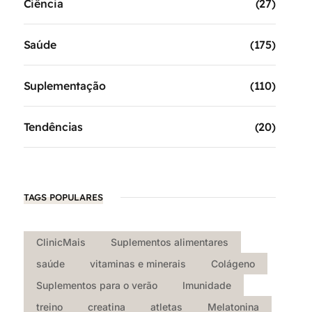
Ciência
(27)
Saúde
(175)
Suplementação
(110)
Tendências
(20)
TAGS POPULARES
ClinicMais
Suplementos alimentares
saúde
vitaminas e minerais
Colágeno
Suplementos para o verão
Imunidade
treino
creatina
atletas
Melatonina