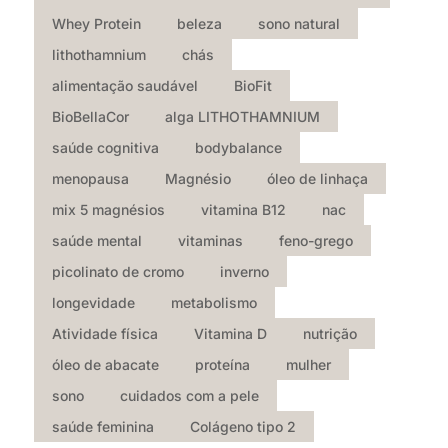
Whey Protein
beleza
sono natural
lithothamnium
chás
alimentação saudável
BioFit
BioBellaCor
alga LITHOTHAMNIUM
saúde cognitiva
bodybalance
menopausa
Magnésio
óleo de linhaça
mix 5 magnésios
vitamina B12
nac
saúde mental
vitaminas
feno-grego
picolinato de cromo
inverno
longevidade
metabolismo
Atividade física
Vitamina D
nutrição
óleo de abacate
proteína
mulher
sono
cuidados com a pele
saúde feminina
Colágeno tipo 2