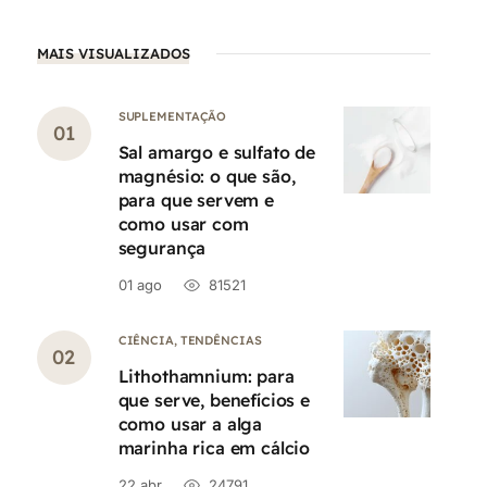
MAIS VISUALIZADOS
SUPLEMENTAÇÃO
Sal amargo e sulfato de
magnésio: o que são,
para que servem e
como usar com
segurança
01 ago
81521
CIÊNCIA
,
TENDÊNCIAS
Lithothamnium: para
que serve, benefícios e
como usar a alga
marinha rica em cálcio
22 abr
24791