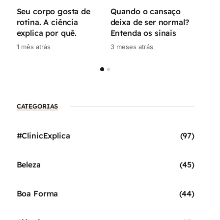
Seu corpo gosta de
Quando o cansaço
Voc
rotina. A ciência
deixa de ser normal?
ener
explica por quê.
Entenda os sinais
mes
1 mês atrás
3 meses atrás
5 me
CATEGORIAS
#ClinicExplica
(97)
Beleza
(45)
Boa Forma
(44)