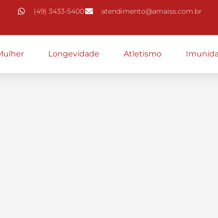
(49) 3433-5400
atendimento@amaiss.com.br
Mulher
Longevidade
Atletismo
Imunid